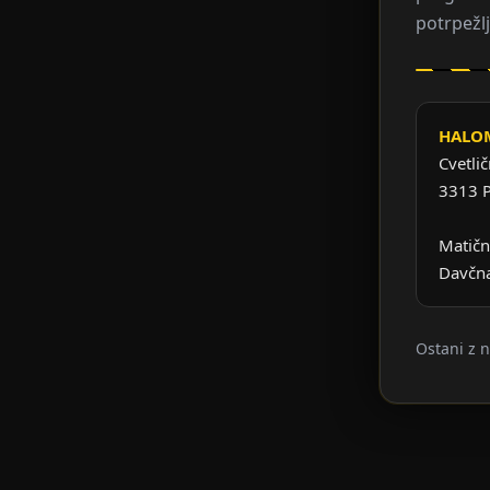
potrpežlj
HALOM
Cvetlič
3313 P
Matičn
Davčna
Ostani z 