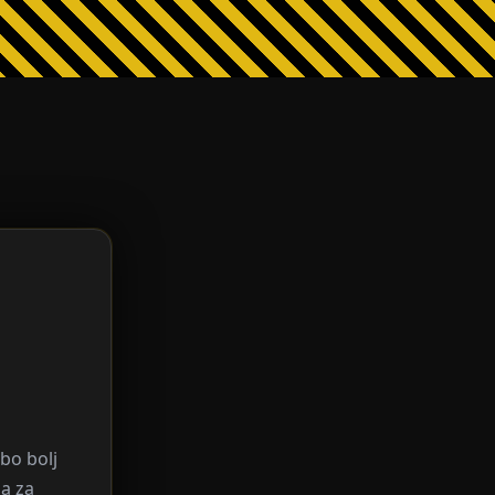
bo bolj
a za