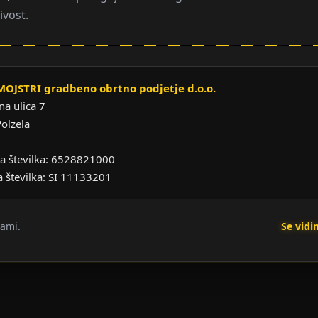
ivost.
OJSTRI gradbeno obrtno podjetje d.o.o.
na ulica 7
olzela
a številka: 6528821000
 številka: SI 11133201
nami.
Se vid