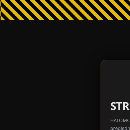
STR
HALOMOJS
pregledn