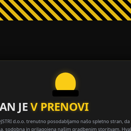
AN JE
V PRENOVI
TRI d.o.o. trenutno posodabljamo našo spletno stran, da 
a, sodobna in prilagojena našim gradbenim storitvam. Hval